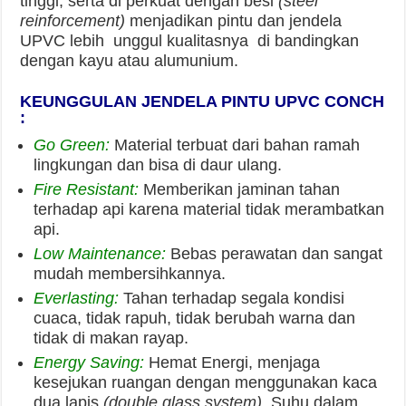
tinggi, serta di perkuat dengan besi
(steel
reinforcement)
menjadikan pintu dan jendela
UPVC lebih unggul kualitasnya di bandingkan
dengan kayu atau alumunium.
KEUNGGULAN JENDELA PINTU UPVC CONCH
:
Go Green:
Material terbuat dari bahan ramah
lingkungan dan bisa di daur ulang.
Fire Resistant:
Memberikan jaminan tahan
terhadap api karena material tidak merambatkan
api.
Low Maintenance:
Bebas perawatan dan sangat
mudah membersihkannya.
Everlasting:
Tahan terhadap segala kondisi
cuaca, tidak rapuh, tidak berubah warna dan
tidak di makan rayap.
Energy Saving:
Hemat Energi, menjaga
kesejukan ruangan dengan menggunakan kaca
dua lapis
(double glass system)
. Suhu dalam