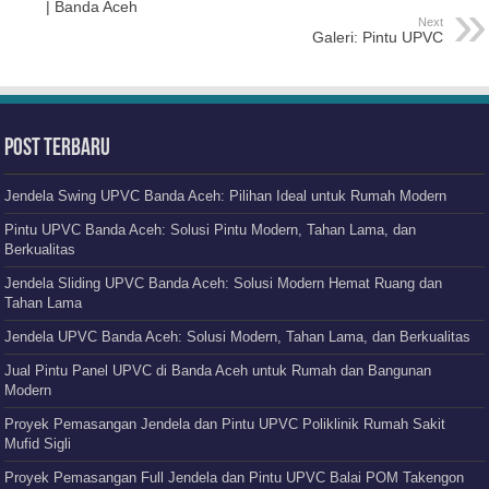
Random Posts
Harga dan Spesifikasi Jendela Swing UPVC
Pintu Kamar Mandi UPVC
UPVC Mulai Gantikan PVC? Ini Alasan Banyak Rumah Pilih
Pintu UPVC Sekarang!
Mengenal Jendela UPVC: Solusi Modern untuk Rumah yang
Nyaman dan Efisien
Berapa Ukuran Standar Pintu UPVC?
Ini Dia Kekuatan Kusen Jendela UPVC dalam Konstruksi Modern
Jendela UPVC Berkualitas, Pilihan Cerdas untuk Rumah di
Banda Aceh
Pabrik UPVC Unggulan dengan Harga Terjangkau di Banda Aceh
Pintu WC dan Toilet Tahan Lama? Coba Bandingkan PVC dan
UPVC Dulu!
Hubungi Kami