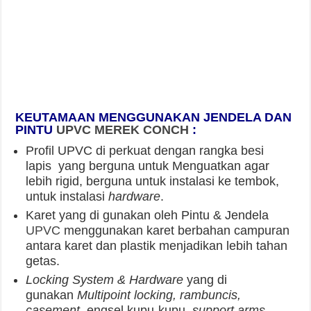
di banding dengan bagian yang tidak di las.
BACA JUGA:
Galery Pintu UPVC dengan Tema Minimalis
Kumpulan Galery Pintu UPVC untuk
Perumahan
Tips Mudah untuk Renovasi Rumah
Minimalis
Berbicara tentang kusen pintu dan jendela UPVC
berarti juga berbicara tentang investasi kita
terhadap rumah atau gedung yang kita bangun.
Dengan menggunakan bahan baku berkualitas
tinggi, serta di perkuat dengan besi
(steel
reinforcement)
menjadikan pintu dan jendela
UPVC lebih unggul kualitasnya di bandingkan
dengan kayu atau alumunium.
KEUNGGULAN JENDELA PINTU UPVC CONCH
: