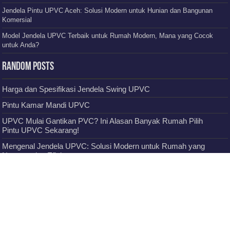
ADMIN
HP: 0852 6060 9998
–
WA: 085260609998
Lokasi
:
Jl. Rama Setia, No. 8-9, Lampaseh Aceh – Banda Aceh
Powered by
Kamaju UPVC
© Copyright 2005-2026, All Rights Reserved