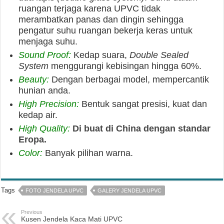
Post Terbaru
Jendela Swing UPVC Banda Aceh: Pilihan Ideal untuk Rumah Modern
Pintu UPVC Banda Aceh: Solusi Pintu Modern, Tahan Lama, dan
Berkualitas
Jendela Sliding UPVC Banda Aceh: Solusi Modern Hemat Ruang dan
Tahan Lama
Jendela UPVC Banda Aceh: Solusi Modern, Tahan Lama, dan Berkualitas
Jual Pintu Panel UPVC di Banda Aceh untuk Rumah dan Bangunan
Modern
Proyek Pemasangan Jendela dan Pintu UPVC Poliklinik Rumah Sakit
Mufid Sigli
Proyek Pemasangan Full Jendela dan Pintu UPVC Balai POM Takengon
Jendela Pintu UPVC Aceh: Solusi Modern untuk Hunian dan Bangunan
Komersial
Model Jendela UPVC Terbaik untuk Rumah Modern, Mana yang Cocok
untuk Anda?