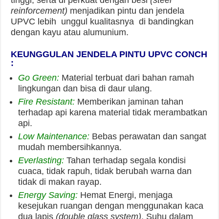
System
menggurangi kebisingan hingga 60%.
Beauty:
Dengan berbagai model, mempercantik
hunian anda.
High Precision:
Bentuk sangat presisi, kuat dan
kedap air.
High Quality:
Di buat di China dengan standar
Eropa.
Color:
Banyak pilihan warna.
Tags
FOTO JENDELA UPVC
GALERY JENDELA UPVC
Previous
Kusen Jendela Kaca Mati UPVC
| Banda Aceh
Next
Galeri: Pintu UPVC