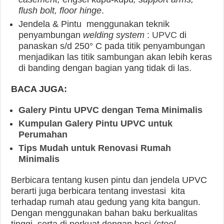
Go Green:
Material terbuat dari bahan ramah
lingkungan dan bisa di daur ulang.
Fire Resistant:
Memberikan jaminan tahan
terhadap api karena material tidak merambatkan
api.
Low Maintenance:
Bebas perawatan dan sangat
mudah membersihkannya.
Everlasting:
Tahan terhadap segala kondisi
cuaca, tidak rapuh, tidak berubah warna dan
tidak di makan rayap.
Energy Saving:
Hemat Energi, menjaga
kesejukan ruangan dengan menggunakan kaca
dua lapis
(double glass system)
. Suhu dalam
ruangan terjaga karena UPVC tidak
merambatkan panas dan dingin sehingga
pengatur suhu ruangan bekerja keras untuk
menjaga suhu.
Sound Proof:
Kedap suara,
Double Sealed