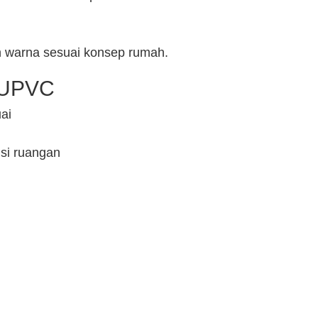
lih warna sesuai konsep rumah.
u UPVC
uai
si ruangan